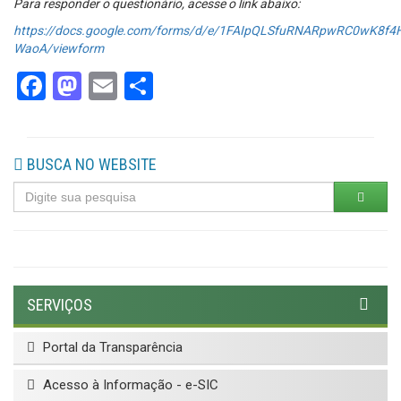
Para responder o questionário, acesse o link abaixo:
https://docs.google.com/forms/d/e/1FAIpQLSfuRNARpwRC0wK8
WaoA/viewform
Facebook
Mastodon
Email
Share
BUSCA NO WEBSITE
SERVIÇOS
Portal da Transparência
Acesso à Informação - e-SIC