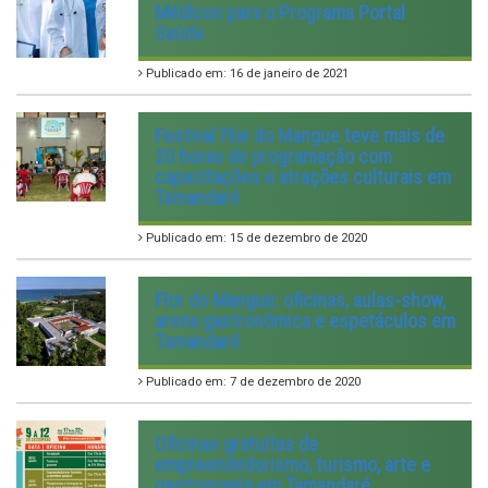
Médicos para o Programa Portal
Saúde
Publicado em: 16 de janeiro de 2021
Festival Flor do Mangue teve mais de
20 horas de programação com
capacitações e atrações culturais em
Tamandaré
Publicado em: 15 de dezembro de 2020
Flor do Mangue: oficinas, aulas-show,
arena gastronômica e espetáculos em
Tamandaré
Publicado em: 7 de dezembro de 2020
Oficinas gratuitas de
empreendedorismo, turismo, arte e
gastronomia em Tamandaré