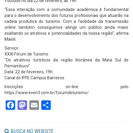
Youtube no dia 22 de fevereiro, às 19h.
“Essa interação com a comunidade acadêmica é fundamental
para o desenvolvimento dos futuros profissionais que atuarão na
cadeia produtiva do turismo. Com a facilidade da transmissão
online também conseguimos atingir um público ainda maior
exaltando os atrativos e potencialidades da nossa região”, afirma
Maioli.
Serviço
XXXI Fórum de Turismo
“Os atrativos turísticos da região litorânea da Mata Sul de
Pernambuco”
Data: 22 de fevereiro, 19h.
Canal do IFPE Campus Barreiros
Inscrições on-line pelo
https://www.even3.com.br/forumdeturismo/
Facebook
Mastodon
Email
Share
BUSCA NO WEBSITE